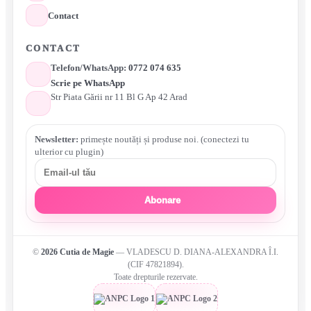
Contact
CONTACT
Telefon/WhatsApp:
0772 074 635
Scrie pe WhatsApp
Str Piata Gării nr 11 Bl G Ap 42 Arad
Newsletter:
primește noutăți și produse noi. (conectezi tu
ulterior cu plugin)
Abonare
©
2026
Cutia de Magie
— VLADESCU D. DIANA-ALEXANDRA Î.I.
(CIF 47821894).
Toate drepturile rezervate.