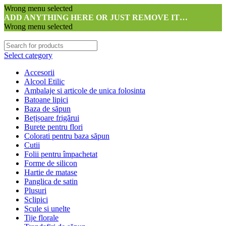
Wrong menu selected
ADD ANYTHING HERE OR JUST REMOVE IT…
Wrong menu selected
Select category
Accesorii
Alcool Etilic
Ambalaje si articole de unica folosinta
Batoane lipici
Baza de săpun
Bețișoare frigărui
Burete pentru flori
Colorati pentru baza săpun
Cutii
Folii pentru împachetat
Forme de silicon
Hartie de matase
Panglica de satin
Plusuri
Sclipici
Scule si unelte
Tije florale