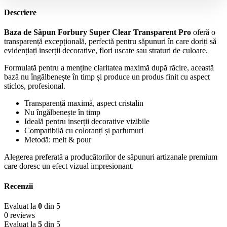
Descriere
Baza de Săpun Forbury Super Clear Transparent Pro
oferă o
transparență excepțională, perfectă pentru săpunuri în care doriți să
evidențiați inserții decorative, flori uscate sau straturi de culoare.
Formulată pentru a menține claritatea maximă după răcire, această
bază nu îngălbenește în timp și produce un produs finit cu aspect
sticlos, profesional.
Transparență maximă, aspect cristalin
Nu îngălbenește în timp
Ideală pentru inserții decorative vizibile
Compatibilă cu coloranți și parfumuri
Metodă: melt & pour
Alegerea preferată a producătorilor de săpunuri artizanale premium
care doresc un efect vizual impresionant.
Recenzii
Evaluat la
0
din 5
0 reviews
Evaluat la
5
din 5