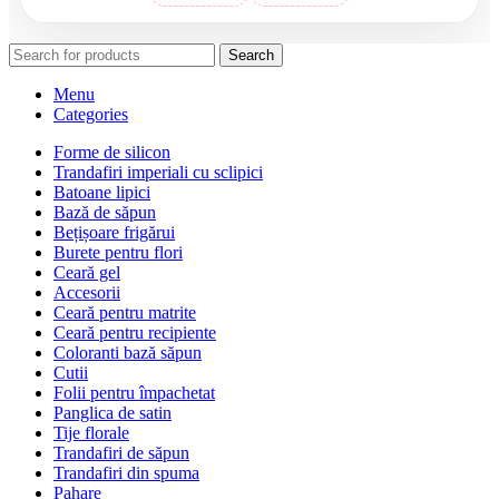
Search
Menu
Categories
Forme de silicon
Trandafiri imperiali cu sclipici
Batoane lipici
Bază de săpun
Bețișoare frigărui
Burete pentru flori
Ceară gel
Accesorii
Ceară pentru matrite
Ceară pentru recipiente
Coloranti bază săpun
Cutii
Folii pentru împachetat
Panglica de satin
Tije florale
Trandafiri de săpun
Trandafiri din spuma
Pahare