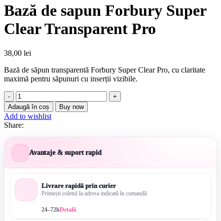
Bază de sapun Forbury Super
Clear Transparent Pro
38,00
lei
Bază de săpun transparentă Forbury Super Clear Pro, cu claritate
maximă pentru săpunuri cu inserții vizibile.
Cantitate
Bază
Adaugă în coș
Buy now
de
Add to wishlist
sapun
Share:
Forbury
Super
Clear
Avantaje & suport rapid
Transparent
Pro
Livrare rapidă prin curier
Primești coletul la adresa indicată în comandă.
24–72h
Detalii