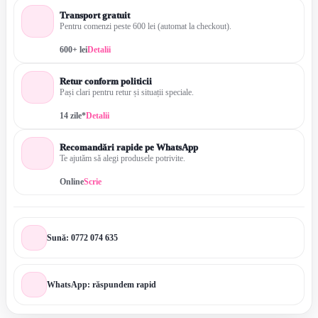
Transport gratuit
Pentru comenzi peste 600 lei (automat la checkout).
600+ lei
Detalii
Retur conform politicii
Pași clari pentru retur și situații speciale.
14 zile*
Detalii
Recomandări rapide pe WhatsApp
Te ajutăm să alegi produsele potrivite.
Online
Scrie
Sună: 0772 074 635
WhatsApp: răspundem rapid