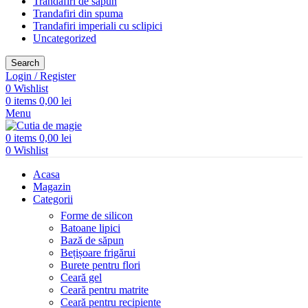
Trandafiri de săpun
Trandafiri din spuma
Trandafiri imperiali cu sclipici
Uncategorized
Search
Login / Register
0
Wishlist
0
items
0,00
lei
Menu
0
items
0,00
lei
0
Wishlist
Acasa
Magazin
Categorii
Forme de silicon
Batoane lipici
Bază de săpun
Bețișoare frigărui
Burete pentru flori
Ceară gel
Ceară pentru matrite
Ceară pentru recipiente