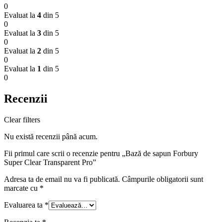
0
Evaluat la
4
din 5
0
Evaluat la
3
din 5
0
Evaluat la
2
din 5
0
Evaluat la
1
din 5
0
Recenzii
Clear filters
Nu există recenzii până acum.
Fii primul care scrii o recenzie pentru „Bază de sapun Forbury
Super Clear Transparent Pro”
Adresa ta de email nu va fi publicată.
Câmpurile obligatorii sunt
marcate cu
*
Evaluarea ta
*