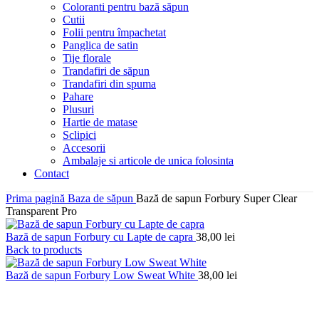
Coloranti pentru bază săpun
Cutii
Folii pentru împachetat
Panglica de satin
Tije florale
Trandafiri de săpun
Trandafiri din spuma
Pahare
Plusuri
Hartie de matase
Sclipici
Accesorii
Ambalaje si articole de unica folosinta
Contact
Prima pagină
Baza de săpun
Bază de sapun Forbury Super Clear
Transparent Pro
Bază de sapun Forbury cu Lapte de capra
38,00
lei
Back to products
Bază de sapun Forbury Low Sweat White
38,00
lei