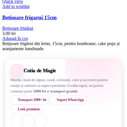
Quick view
Add to wishlist
Betisoare frigarui 15cm
Bețișoare frigărui
3,00
lei
Adaugă în coș
Bețișoare frigărui din lemn, 15cm, pentru bomboane, cake pops și
aranjamente handmade.
Cutia de Magie
Matrițe, bază de săpun, ceară, coloranți, cutii și accesorii pentru
creații și cadouri cu aspect premium. Livrăm rapid, iar pentru
comenzi peste
1000 lei
ai
transport gratuit
.
Transport 1000+ lei
Suport WhatsApp
Look premium