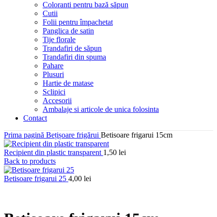
Coloranti pentru bază săpun
Cutii
Folii pentru împachetat
Panglica de satin
Tije florale
Trandafiri de săpun
Trandafiri din spuma
Pahare
Plusuri
Hartie de matase
Sclipici
Accesorii
Ambalaje si articole de unica folosinta
Contact
Prima pagină
Bețișoare frigărui
Betisoare frigarui 15cm
Recipient din plastic transparent
1,50
lei
Back to products
Betisoare frigarui 25
4,00
lei