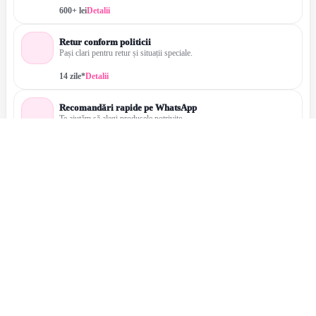
600+ lei
Detalii
Retur conform politicii
Pași clari pentru retur și situații speciale.
14 zile*
Detalii
Recomandări rapide pe WhatsApp
Te ajutăm să alegi produsele potrivite.
Online
Scrie
Sună: 0772 074 635
WhatsApp: răspundem rapid
Descriere