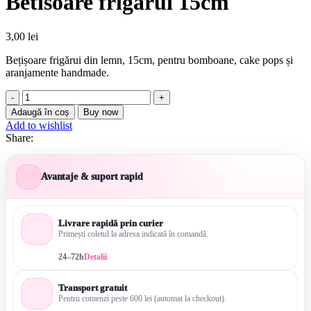
Betisoare frigarui 15cm
3,00
lei
Bețișoare frigărui din lemn, 15cm, pentru bomboane, cake pops și
aranjamente handmade.
Cantitate
Betisoare
Adaugă în coș
Buy now
frigarui
Add to wishlist
15cm
Share:
Avantaje & suport rapid
Livrare rapidă prin curier
Primești coletul la adresa indicată în comandă.
24–72h
Detalii
Transport gratuit
Pentru comenzi peste 600 lei (automat la checkout).