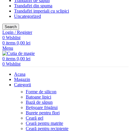
Trandafiri de săpun
Trandafiri din spuma
Trandafiri imperiali cu sclipici
Uncategorized
Search
Login / Register
0
Wishlist
0
items
0,00
lei
Menu
0
items
0,00
lei
0
Wishlist
Acasa
Magazin
Categorii
Forme de silicon
Batoane lipici
Bază de săpun
Bețișoare frigărui
Burete pentru flori
Ceară gel
Ceară pentru matrite
Ceară pentru recipiente