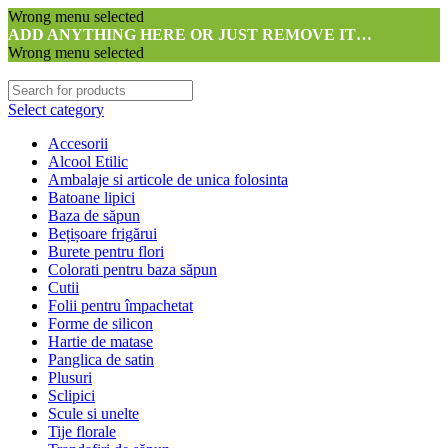
Wrong menu selected
ADD ANYTHING HERE OR JUST REMOVE IT…
Wrong menu selected
Select category
Accesorii
Alcool Etilic
Ambalaje si articole de unica folosinta
Batoane lipici
Baza de săpun
Bețișoare frigărui
Burete pentru flori
Colorati pentru baza săpun
Cutii
Folii pentru împachetat
Forme de silicon
Hartie de matase
Panglica de satin
Plusuri
Sclipici
Scule si unelte
Tije florale