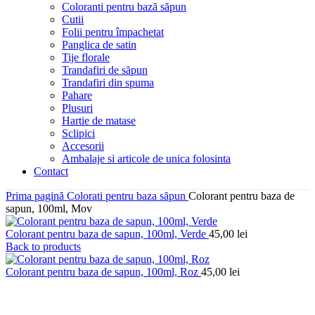
Coloranti pentru bază săpun
Cutii
Folii pentru împachetat
Panglica de satin
Tije florale
Trandafiri de săpun
Trandafiri din spuma
Pahare
Plusuri
Hartie de matase
Sclipici
Accesorii
Ambalaje si articole de unica folosinta
Contact
Prima pagină
Colorati pentru baza săpun
Colorant pentru baza de
sapun, 100ml, Mov
Colorant pentru baza de sapun, 100ml, Verde
45,00
lei
Back to products
Colorant pentru baza de sapun, 100ml, Roz
45,00
lei