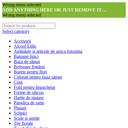
Wrong menu selected
ADD ANYTHING HERE OR JUST REMOVE IT…
Wrong menu selected
Select category
Accesorii
Alcool Etilic
Ambalaje si articole de unica folosinta
Batoane lipici
Baza de săpun
Bețișoare frigărui
Burete pentru flori
Colorati pentru baza săpun
Cutii
Folii pentru împachetat
Forme de silicon
Hartie de matase
Panglica de satin
Plusuri
Sclipici
Scule si unelte
Tije florale