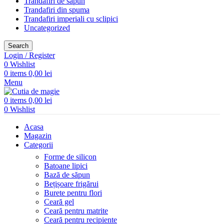
Trandafiri de săpun
Trandafiri din spuma
Trandafiri imperiali cu sclipici
Uncategorized
Search
Login / Register
0
Wishlist
0
items
0,00
lei
Menu
0
items
0,00
lei
0
Wishlist
Acasa
Magazin
Categorii
Forme de silicon
Batoane lipici
Bază de săpun
Bețișoare frigărui
Burete pentru flori
Ceară gel
Ceară pentru matrite
Ceară pentru recipiente