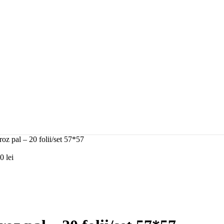
roz pal – 20 folii/set 57*57
00
lei