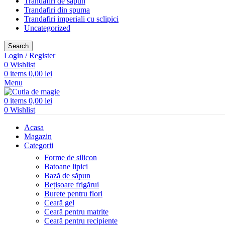
Trandafiri de săpun
Trandafiri din spuma
Trandafiri imperiali cu sclipici
Uncategorized
Search
Login / Register
0
Wishlist
0
items
0,00
lei
Menu
0
items
0,00
lei
0
Wishlist
Acasa
Magazin
Categorii
Forme de silicon
Batoane lipici
Bază de săpun
Bețișoare frigărui
Burete pentru flori
Ceară gel
Ceară pentru matrite
Ceară pentru recipiente