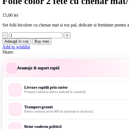
Folie color 2 fete cu chenar mat/
15,00
lei
Set folii bicolore cu chenar mat si roz pal, delicate si feminine pentru
Cantitate
Folie
Adaugă în coș
Buy now
color
Add to wishlist
2
Share:
fete
cu
chenar
Avantaje & suport rapid
mat/roz
pal
-
20
Livrare rapidă prin curier
folii/set
Primești coletul la adresa indicată în comandă.
57*57
Transport gratuit
Pentru comenzi peste 600 lei (automat la checkout).
Retur conform politicii