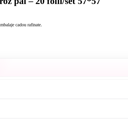
roz pal – 20 folii/set 57*57
 ambalaje cadou rafinate.