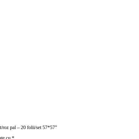
t/roz pal – 20 folii/set 57*57”
ate cu
*