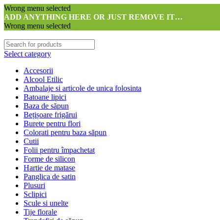
Wrong menu selected
ADD ANYTHING HERE OR JUST REMOVE IT…
Wrong menu selected
Select category
Accesorii
Alcool Etilic
Ambalaje si articole de unica folosinta
Batoane lipici
Baza de săpun
Bețișoare frigărui
Burete pentru flori
Colorati pentru baza săpun
Cutii
Folii pentru împachetat
Forme de silicon
Hartie de matase
Panglica de satin
Plusuri
Sclipici
Scule si unelte
Tije florale