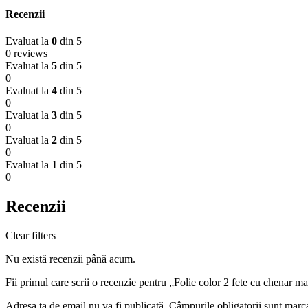
Recenzii
Evaluat la
0
din 5
0 reviews
Evaluat la
5
din 5
0
Evaluat la
4
din 5
0
Evaluat la
3
din 5
0
Evaluat la
2
din 5
0
Evaluat la
1
din 5
0
Recenzii
Clear filters
Nu există recenzii până acum.
Fii primul care scrii o recenzie pentru „Folie color 2 fete cu chenar ma
Adresa ta de email nu va fi publicată.
Câmpurile obligatorii sunt marc