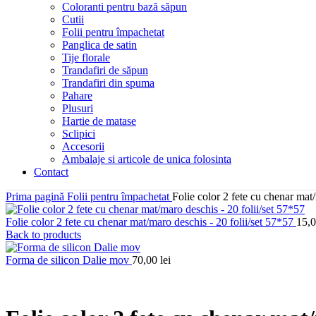
Coloranti pentru bază săpun
Cutii
Folii pentru împachetat
Panglica de satin
Tije florale
Trandafiri de săpun
Trandafiri din spuma
Pahare
Plusuri
Hartie de matase
Sclipici
Accesorii
Ambalaje si articole de unica folosinta
Contact
Prima pagină
Folii pentru împachetat
Folie color 2 fete cu chenar mat/
Folie color 2 fete cu chenar mat/maro deschis - 20 folii/set 57*57
15,
Back to products
Forma de silicon Dalie mov
70,00
lei