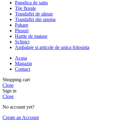
Panglica de satin
Tije florale
Trandafiri de săpun
Trandafiri din spuma
Pahare
Plusuri
Hartie de matase
Sclipici
Ambalaje si articole de unica folosinta
Acasa
Magazin
Contact
Shopping cart
Close
Sign in
Close
No account yet?
Create an Account