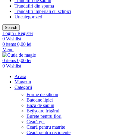
Trandafiri de săpun
Trandafiri din spuma
Trandafiri imperiali cu sclipici
Uncategorized
Search
Login / Register
0
Wishlist
0
items
0,00
lei
Menu
0
items
0,00
lei
0
Wishlist
Acasa
Magazin
Categorii
Forme de silicon
Batoane lipici
Bază de săpun
Bețișoare frigărui
Burete pentru flori
Ceară gel
Ceară pentru matrite
Ceară pentru recipiente