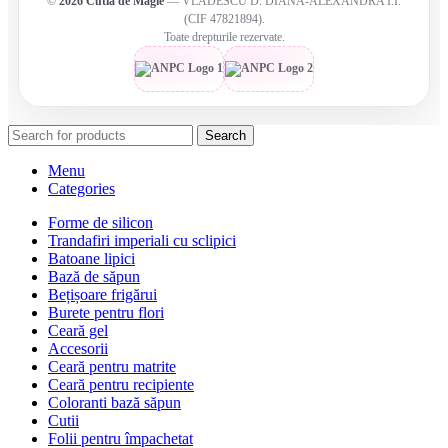
©
2026
Cutia de Magie
— VLADESCU D. DIANA-ALEXANDRA Î.I.
(CIF 47821894).
Toate drepturile rezervate.
Search
Menu
Categories
Forme de silicon
Trandafiri imperiali cu sclipici
Batoane lipici
Bază de săpun
Bețișoare frigărui
Burete pentru flori
Ceară gel
Accesorii
Ceară pentru matrite
Ceară pentru recipiente
Coloranti bază săpun
Cutii
Folii pentru împachetat