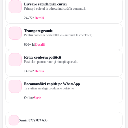
Livrare rapidă prin curier
Primești coletul la adresa indicată în comandă.
24–72h
Detalii
Transport gratuit
Pentru comenzi peste 600 lei (automat la checkout).
600+ lei
Detalii
Retur conform politicii
Pași clari pentru retur și situații speciale.
14 zile*
Detalii
Recomandări rapide pe WhatsApp
Te ajutăm să alegi produsele potrivite.
Online
Scrie
Sună: 0772 074 635