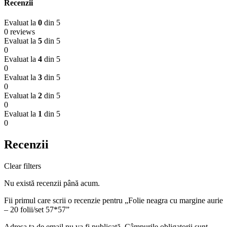
Recenzii
Evaluat la
0
din 5
0 reviews
Evaluat la
5
din 5
0
Evaluat la
4
din 5
0
Evaluat la
3
din 5
0
Evaluat la
2
din 5
0
Evaluat la
1
din 5
0
Recenzii
Clear filters
Nu există recenzii până acum.
Fii primul care scrii o recenzie pentru „Folie neagra cu margine aurie
– 20 folii/set 57*57”
Adresa ta de email nu va fi publicată.
Câmpurile obligatorii sunt