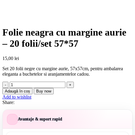
Folie neagra cu margine aurie
– 20 folii/set 57*57
15,00
lei
Set 20 folii negre cu margine aurie, 57x57cm, pentru ambalarea
eleganta a buchetelor si aranjamentelor cadou.
Cantitate
Folie
Adaugă în coș
Buy now
neagra
Add to wishlist
cu
Share:
margine
aurie
-
Avantaje & suport rapid
20
folii/set
57*57