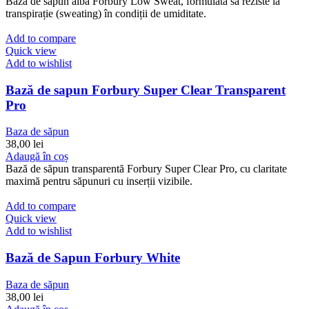
Bază de săpun albă Forbury Low Sweat, formulată să reziste la
transpirație (sweating) în condiții de umiditate.
Add to compare
Quick view
Add to wishlist
Bază de sapun Forbury Super Clear Transparent
Pro
Baza de săpun
38,00
lei
Adaugă în coș
Bază de săpun transparentă Forbury Super Clear Pro, cu claritate
maximă pentru săpunuri cu inserții vizibile.
Add to compare
Quick view
Add to wishlist
Bază de Sapun Forbury White
Baza de săpun
38,00
lei