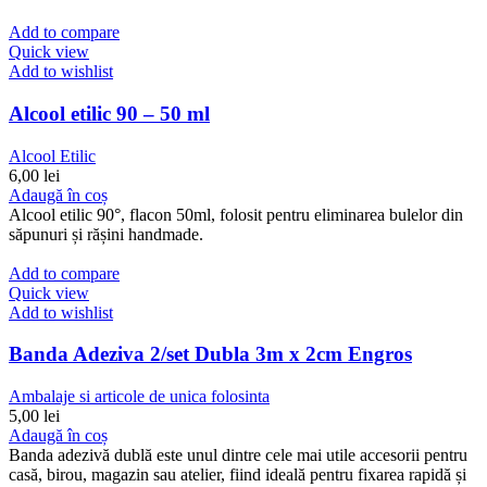
Add to compare
Quick view
Add to wishlist
Alcool etilic 90 – 50 ml
Alcool Etilic
6,00
lei
Adaugă în coș
Alcool etilic 90°, flacon 50ml, folosit pentru eliminarea bulelor din
săpunuri și rășini handmade.
Add to compare
Quick view
Add to wishlist
Banda Adeziva 2/set Dubla 3m x 2cm Engros
Ambalaje si articole de unica folosinta
5,00
lei
Adaugă în coș
Banda adezivă dublă este unul dintre cele mai utile accesorii pentru
casă, birou, magazin sau atelier, fiind ideală pentru fixarea rapidă și