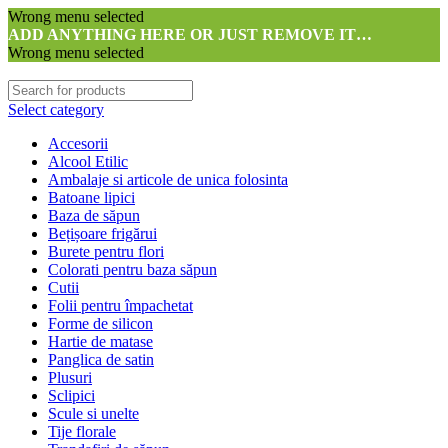
Wrong menu selected
ADD ANYTHING HERE OR JUST REMOVE IT…
Wrong menu selected
Select category
Accesorii
Alcool Etilic
Ambalaje si articole de unica folosinta
Batoane lipici
Baza de săpun
Bețișoare frigărui
Burete pentru flori
Colorati pentru baza săpun
Cutii
Folii pentru împachetat
Forme de silicon
Hartie de matase
Panglica de satin
Plusuri
Sclipici
Scule si unelte
Tije florale