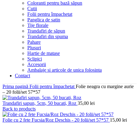
Coloranti pentru bază săpun
Cutii
Folii pentru împachetat
Panglica de satin
Tije florale
Trandafiri de săpun
Trandafiri din spuma
Pahare
Plusuri
Hartie de matase
Sclipici
Accesorii
Ambalaje si articole de unica folosinta
Contact
Prima pagină
Folii pentru împachetat
Folie neagra cu margine aurie
– 20 folii/set 57*57
Trandafiri sapun, 5cm, 50 bucati, Roz
35,00
lei
Back to products
Folie cu 2 fete Fucsia/Roz Deschis - 20 folii/set 57*57
15,00
lei