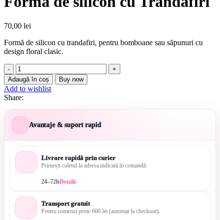
Forma de silicon cu Trandafiri
70,00
lei
Formă de silicon cu trandafiri, pentru bomboane sau săpunuri cu
design floral clasic.
Cantitate
Forma
Adaugă în coș
Buy now
de
Add to wishlist
silicon
Share:
cu
Trandafiri
Avantaje & suport rapid
Livrare rapidă prin curier
Primești coletul la adresa indicată în comandă.
24–72h
Detalii
Transport gratuit
Pentru comenzi peste 600 lei (automat la checkout).