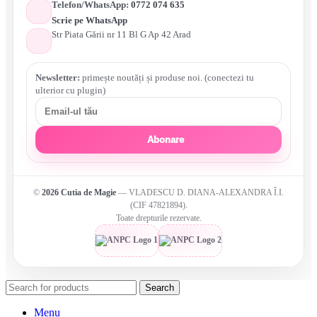
Telefon/WhatsApp:
0772 074 635
Scrie pe WhatsApp
Str Piata Gării nr 11 Bl G Ap 42 Arad
Newsletter:
primește noutăți și produse noi. (conectezi tu
ulterior cu plugin)
Abonare
©
2026
Cutia de Magie
— VLADESCU D. DIANA-ALEXANDRA Î.I.
(CIF 47821894).
Toate drepturile rezervate.
Search
Menu