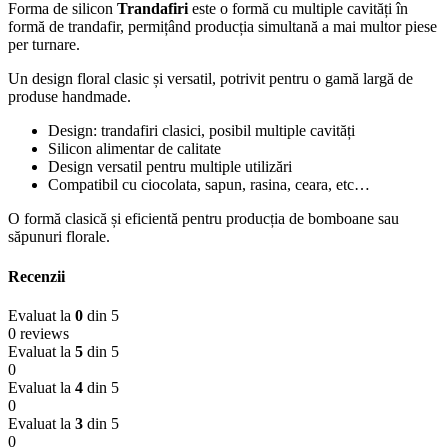
Forma de silicon
Trandafiri
este o formă cu multiple cavități în
formă de trandafir, permițând producția simultană a mai multor piese
per turnare.
Un design floral clasic și versatil, potrivit pentru o gamă largă de
produse handmade.
Design: trandafiri clasici, posibil multiple cavități
Silicon alimentar de calitate
Design versatil pentru multiple utilizări
Compatibil cu ciocolata, sapun, rasina, ceara, etc…
O formă clasică și eficientă pentru producția de bomboane sau
săpunuri florale.
Recenzii
Evaluat la
0
din 5
0 reviews
Evaluat la
5
din 5
0
Evaluat la
4
din 5
0
Evaluat la
3
din 5
0