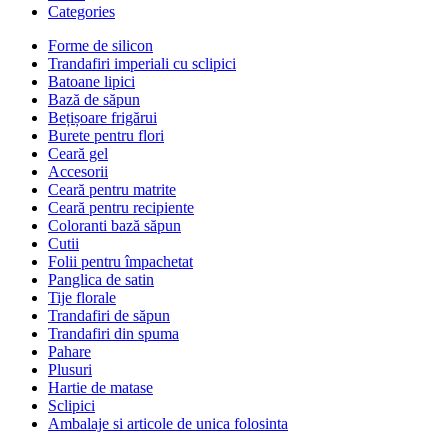
Categories
Forme de silicon
Trandafiri imperiali cu sclipici
Batoane lipici
Bază de săpun
Bețișoare frigărui
Burete pentru flori
Ceară gel
Accesorii
Ceară pentru matrite
Ceară pentru recipiente
Coloranti bază săpun
Cutii
Folii pentru împachetat
Panglica de satin
Tije florale
Trandafiri de săpun
Trandafiri din spuma
Pahare
Plusuri
Hartie de matase
Sclipici
Ambalaje si articole de unica folosinta