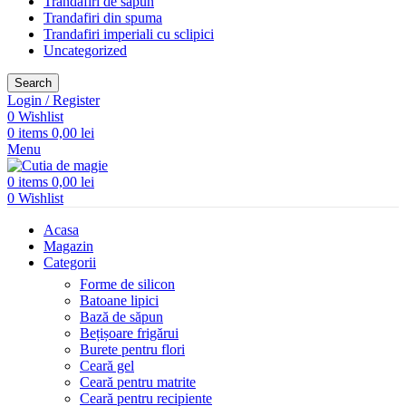
Trandafiri de săpun
Trandafiri din spuma
Trandafiri imperiali cu sclipici
Uncategorized
Search
Login / Register
0
Wishlist
0
items
0,00
lei
Menu
0
items
0,00
lei
0
Wishlist
Acasa
Magazin
Categorii
Forme de silicon
Batoane lipici
Bază de săpun
Bețișoare frigărui
Burete pentru flori
Ceară gel
Ceară pentru matrite
Ceară pentru recipiente