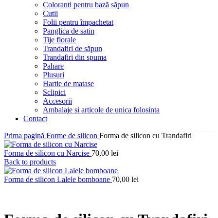
Coloranti pentru bază săpun
Cutii
Folii pentru împachetat
Panglica de satin
Tije florale
Trandafiri de săpun
Trandafiri din spuma
Pahare
Plusuri
Hartie de matase
Sclipici
Accesorii
Ambalaje si articole de unica folosinta
Contact
Prima pagină
Forme de silicon
Forma de silicon cu Trandafiri
Forma de silicon cu Narcise
70,00
lei
Back to products
Forma de silicon Lalele bomboane
70,00
lei