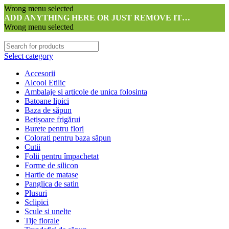
Wrong menu selected
ADD ANYTHING HERE OR JUST REMOVE IT…
Wrong menu selected
Select category
Accesorii
Alcool Etilic
Ambalaje si articole de unica folosinta
Batoane lipici
Baza de săpun
Bețișoare frigărui
Burete pentru flori
Colorati pentru baza săpun
Cutii
Folii pentru împachetat
Forme de silicon
Hartie de matase
Panglica de satin
Plusuri
Sclipici
Scule si unelte
Tije florale