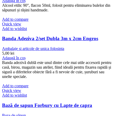
Adaugă în coș
Alcool etilic 90°, flacon 50ml, folosit pentru eliminarea bulelor din
săpunuri și rășini handmade.
Add to compare
Quick view
Add to wishlist
Banda Adeziva 2/set Dubla 3m x 2cm Engros
Ambalaje si articole de unica folosinta
5,00
lei
Adaugă în coș
Banda adezivă dublă este unul dintre cele mai utile accesorii pentru
casă, birou, magazin sau atelier, fiind ideală pentru fixarea rapidă și
sigură a diferitelor obiecte fără a fi nevoie de cuie, șuruburi sau
unelte speciale.
Add to compare
Quick view
Add to wishlist
Bază de sapun Forbury cu Lapte de capra
Baza de săpun