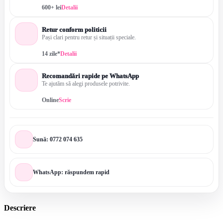
600+ lei
Detalii
Retur conform politicii
Pași clari pentru retur și situații speciale.
14 zile*
Detalii
Recomandări rapide pe WhatsApp
Te ajutăm să alegi produsele potrivite.
Online
Scrie
Sună: 0772 074 635
WhatsApp: răspundem rapid
Descriere