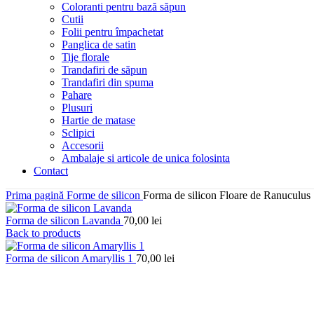
Coloranti pentru bază săpun
Cutii
Folii pentru împachetat
Panglica de satin
Tije florale
Trandafiri de săpun
Trandafiri din spuma
Pahare
Plusuri
Hartie de matase
Sclipici
Accesorii
Ambalaje si articole de unica folosinta
Contact
Prima pagină
Forme de silicon
Forma de silicon Floare de Ranuculus
Forma de silicon Lavanda
70,00
lei
Back to products
Forma de silicon Amaryllis 1
70,00
lei