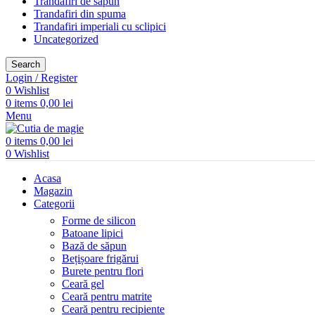
Trandafiri de săpun
Trandafiri din spuma
Trandafiri imperiali cu sclipici
Uncategorized
Search
Login / Register
0
Wishlist
0
items
0,00
lei
Menu
0
items
0,00
lei
0
Wishlist
Acasa
Magazin
Categorii
Forme de silicon
Batoane lipici
Bază de săpun
Bețișoare frigărui
Burete pentru flori
Ceară gel
Ceară pentru matrite
Ceară pentru recipiente