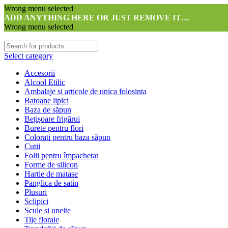
Wrong menu selected
ADD ANYTHING HERE OR JUST REMOVE IT…
Wrong menu selected
Select category
Accesorii
Alcool Etilic
Ambalaje si articole de unica folosinta
Batoane lipici
Baza de săpun
Bețișoare frigărui
Burete pentru flori
Colorati pentru baza săpun
Cutii
Folii pentru împachetat
Forme de silicon
Hartie de matase
Panglica de satin
Plusuri
Sclipici
Scule si unelte
Tije florale