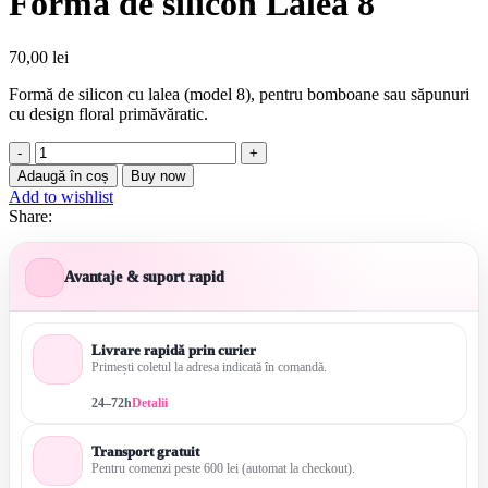
Forma de silicon Lalea 8
70,00
lei
Formă de silicon cu lalea (model 8), pentru bomboane sau săpunuri
cu design floral primăvăratic.
Cantitate
Forma
Adaugă în coș
Buy now
de
Add to wishlist
silicon
Share:
Lalea
8
Avantaje & suport rapid
Livrare rapidă prin curier
Primești coletul la adresa indicată în comandă.
24–72h
Detalii
Transport gratuit
Pentru comenzi peste 600 lei (automat la checkout).