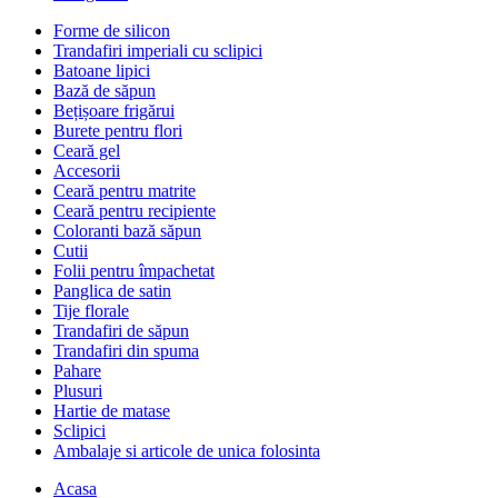
Forme de silicon
Trandafiri imperiali cu sclipici
Batoane lipici
Bază de săpun
Bețișoare frigărui
Burete pentru flori
Ceară gel
Accesorii
Ceară pentru matrite
Ceară pentru recipiente
Coloranti bază săpun
Cutii
Folii pentru împachetat
Panglica de satin
Tije florale
Trandafiri de săpun
Trandafiri din spuma
Pahare
Plusuri
Hartie de matase
Sclipici
Ambalaje si articole de unica folosinta
Acasa