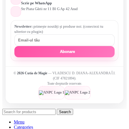
Scrie pe WhatsApp
Str Piata Gării nr 11 Bl G Ap 42 Arad
Newsletter:
primește noutăți și produse noi. (conectezi tu
ulterior cu plugin)
Abonare
©
2026
Cutia de Magie
— VLADESCU D. DIANA-ALEXANDRA Î.I.
(CIF 47821894).
Toate drepturile rezervate.
Search
Menu
Categories