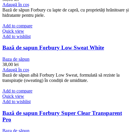
Adaugă în coș
Bază de săpun Forbury cu lapte de capră, cu proprietăți hrănitoare și
hidratante pentru piele.
Add to compare
Quick view
Add to wishlist
Bază de sapun Forbury Low Sweat White
Baza de săpun
38,00
lei
Adaugă în coș
Bază de săpun albă Forbury Low Sweat, formulată să reziste la
transpirație (sweating) în condiții de umiditate.
Add to compare
Quick view
Add to wishlist
Bază de sapun Forbury Super Clear Transparent
Pro
Baza de săpun