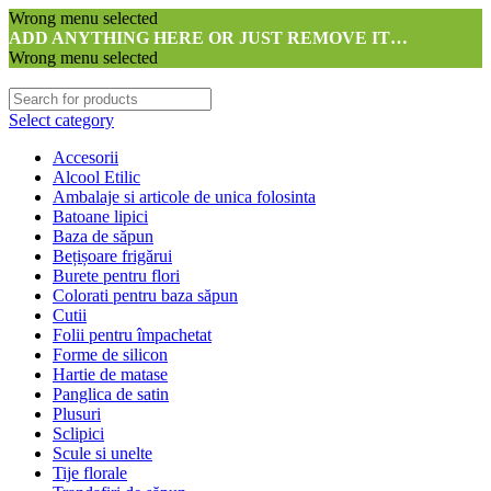
Wrong menu selected
ADD ANYTHING HERE OR JUST REMOVE IT…
Wrong menu selected
Select category
Accesorii
Alcool Etilic
Ambalaje si articole de unica folosinta
Batoane lipici
Baza de săpun
Bețișoare frigărui
Burete pentru flori
Colorati pentru baza săpun
Cutii
Folii pentru împachetat
Forme de silicon
Hartie de matase
Panglica de satin
Plusuri
Sclipici
Scule si unelte
Tije florale