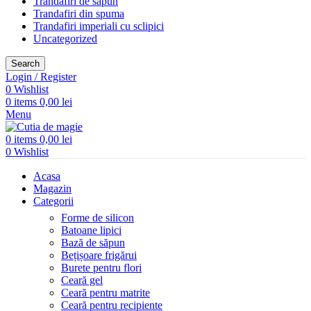
Trandafiri de săpun
Trandafiri din spuma
Trandafiri imperiali cu sclipici
Uncategorized
Search
Login / Register
0
Wishlist
0
items
0,00
lei
Menu
0
items
0,00
lei
0
Wishlist
Acasa
Magazin
Categorii
Forme de silicon
Batoane lipici
Bază de săpun
Bețișoare frigărui
Burete pentru flori
Ceară gel
Ceară pentru matrite
Ceară pentru recipiente