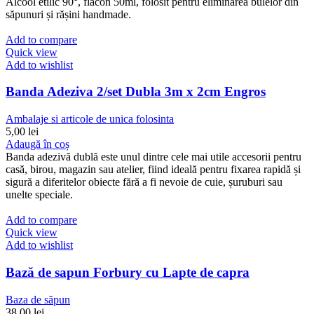
Alcool etilic 90°, flacon 50ml, folosit pentru eliminarea bulelor din
săpunuri și rășini handmade.
Add to compare
Quick view
Add to wishlist
Banda Adeziva 2/set Dubla 3m x 2cm Engros
Ambalaje si articole de unica folosinta
5,00
lei
Adaugă în coș
Banda adezivă dublă este unul dintre cele mai utile accesorii pentru
casă, birou, magazin sau atelier, fiind ideală pentru fixarea rapidă și
sigură a diferitelor obiecte fără a fi nevoie de cuie, șuruburi sau
unelte speciale.
Add to compare
Quick view
Add to wishlist
Bază de sapun Forbury cu Lapte de capra
Baza de săpun
38,00
lei