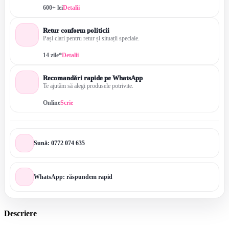
600+ lei
Detalii
Retur conform politicii
Pași clari pentru retur și situații speciale.
14 zile*
Detalii
Recomandări rapide pe WhatsApp
Te ajutăm să alegi produsele potrivite.
Online
Scrie
Sună: 0772 074 635
WhatsApp: răspundem rapid
Descriere