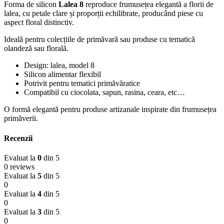
Forma de silicon
Lalea 8
reproduce frumusețea elegantă a florii de
lalea, cu petale clare și proporții echilibrate, producând piese cu
aspect floral distinctiv.
Ideală pentru colecțiile de primăvară sau produse cu tematică
olandeză sau florală.
Design: lalea, model 8
Silicon alimentar flexibil
Potrivit pentru tematici primăvăratice
Compatibil cu ciocolata, sapun, rasina, ceara, etc…
O formă elegantă pentru produse artizanale inspirate din frumusețea
primăverii.
Recenzii
Evaluat la
0
din 5
0 reviews
Evaluat la
5
din 5
0
Evaluat la
4
din 5
0
Evaluat la
3
din 5
0