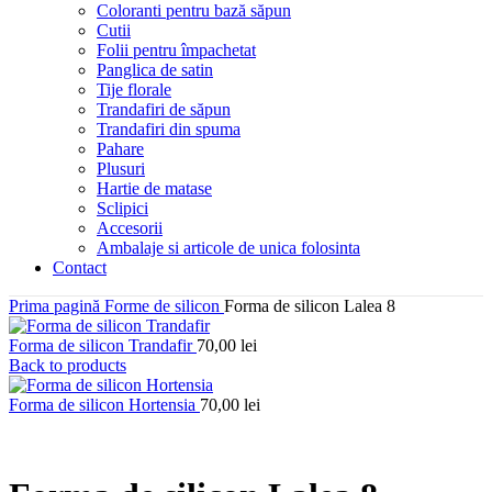
Coloranti pentru bază săpun
Cutii
Folii pentru împachetat
Panglica de satin
Tije florale
Trandafiri de săpun
Trandafiri din spuma
Pahare
Plusuri
Hartie de matase
Sclipici
Accesorii
Ambalaje si articole de unica folosinta
Contact
Prima pagină
Forme de silicon
Forma de silicon Lalea 8
Forma de silicon Trandafir
70,00
lei
Back to products
Forma de silicon Hortensia
70,00
lei