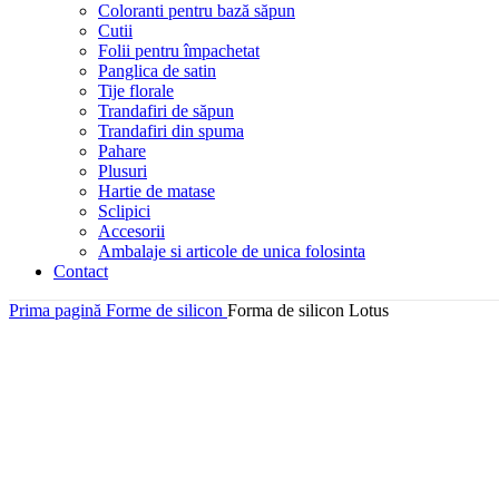
Coloranti pentru bază săpun
Cutii
Folii pentru împachetat
Panglica de satin
Tije florale
Trandafiri de săpun
Trandafiri din spuma
Pahare
Plusuri
Hartie de matase
Sclipici
Accesorii
Ambalaje si articole de unica folosinta
Contact
Prima pagină
Forme de silicon
Forma de silicon Lotus