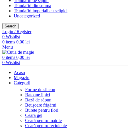
Trandafiri de săpun
Trandafiri din spuma
Trandafiri imperiali cu sclipici
Uncategorized
Search
Login / Register
0
Wishlist
0
items
0,00
lei
Menu
0
items
0,00
lei
0
Wishlist
Acasa
Magazin
Categorii
Forme de silicon
Batoane lipici
Bază de săpun
Bețișoare frigărui
Burete pentru flori
Ceară gel
Ceară pentru matrite
Ceară pentru recipiente