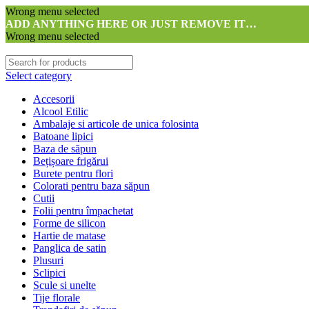
Wrong menu selected
ADD ANYTHING HERE OR JUST REMOVE IT…
Wrong menu selected
Select category
Accesorii
Alcool Etilic
Ambalaje si articole de unica folosinta
Batoane lipici
Baza de săpun
Bețișoare frigărui
Burete pentru flori
Colorati pentru baza săpun
Cutii
Folii pentru împachetat
Forme de silicon
Hartie de matase
Panglica de satin
Plusuri
Sclipici
Scule si unelte
Tije florale