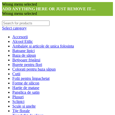
Wrong menu selected
ADD ANYTHING HERE OR JUST REMOVE IT…
Wrong menu selected
Select category
Accesorii
Alcool Etilic
Ambalaje si articole de unica folosinta
Batoane lipici
Baza de săpun
Bețișoare frigărui
Burete pentru flori
Colorati pentru baza săpun
Cutii
Folii pentru împachetat
Forme de silicon
Hartie de matase
Panglica de satin
Plusuri
Sclipici
Scule si unelte
Tije florale