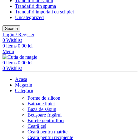
Trandafiri de săpun
Trandafiri din spuma
Trandafiri imperiali cu sclipici
Uncategorized
Search
Login / Register
0
Wishlist
0
items
0,00
lei
Menu
0
items
0,00
lei
0
Wishlist
Acasa
Magazin
Categorii
Forme de silicon
Batoane lipici
Bază de săpun
Bețișoare frigărui
Burete pentru flori
Ceară gel
Ceară pentru matrite
Ceară pentru recipiente