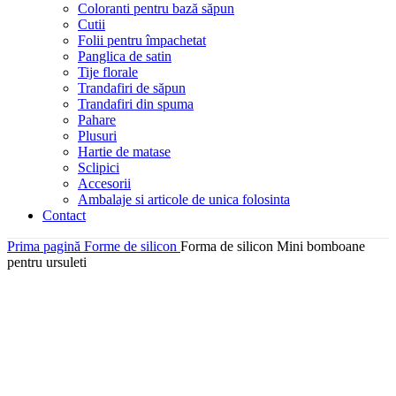
Coloranti pentru bază săpun
Cutii
Folii pentru împachetat
Panglica de satin
Tije florale
Trandafiri de săpun
Trandafiri din spuma
Pahare
Plusuri
Hartie de matase
Sclipici
Accesorii
Ambalaje si articole de unica folosinta
Contact
Prima pagină
Forme de silicon
Forma de silicon Mini bomboane
pentru ursuleti