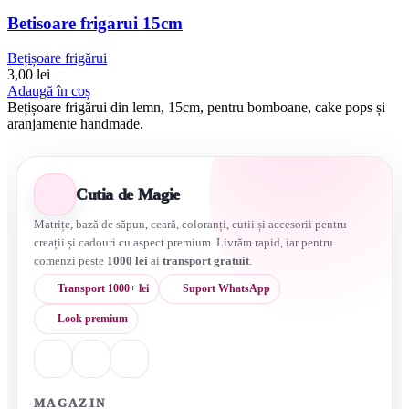
Betisoare frigarui 15cm
Bețișoare frigărui
3,00
lei
Adaugă în coș
Bețișoare frigărui din lemn, 15cm, pentru bomboane, cake pops și
aranjamente handmade.
Cutia de Magie
Matrițe, bază de săpun, ceară, coloranți, cutii și accesorii pentru
creații și cadouri cu aspect premium. Livrăm rapid, iar pentru
comenzi peste
1000 lei
ai
transport gratuit
.
Transport 1000+ lei
Suport WhatsApp
Look premium
MAGAZIN