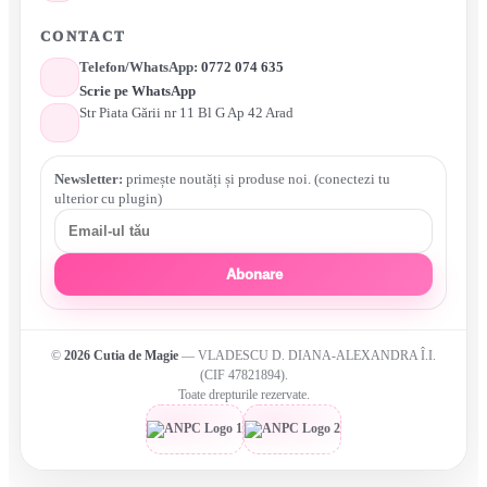
CONTACT
Telefon/WhatsApp:
0772 074 635
Scrie pe WhatsApp
Str Piata Gării nr 11 Bl G Ap 42 Arad
Newsletter:
primește noutăți și produse noi. (conectezi tu
ulterior cu plugin)
Abonare
©
2026
Cutia de Magie
— VLADESCU D. DIANA-ALEXANDRA Î.I.
(CIF 47821894).
Toate drepturile rezervate.