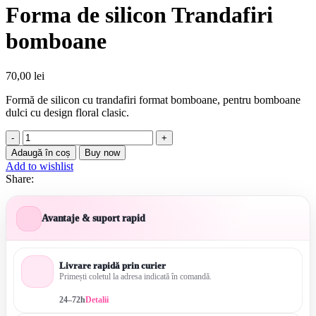
Forma de silicon Trandafiri
bomboane
70,00
lei
Formă de silicon cu trandafiri format bomboane, pentru bomboane
dulci cu design floral clasic.
Cantitate
Forma
Adaugă în coș
Buy now
de
Add to wishlist
silicon
Share:
Trandafiri
bomboane
Avantaje & suport rapid
Livrare rapidă prin curier
Primești coletul la adresa indicată în comandă.
24–72h
Detalii