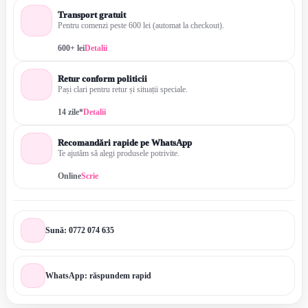
Transport gratuit
Pentru comenzi peste 600 lei (automat la checkout).
600+ lei
Detalii
Retur conform politicii
Pași clari pentru retur și situații speciale.
14 zile*
Detalii
Recomandări rapide pe WhatsApp
Te ajutăm să alegi produsele potrivite.
Online
Scrie
Sună: 0772 074 635
WhatsApp: răspundem rapid