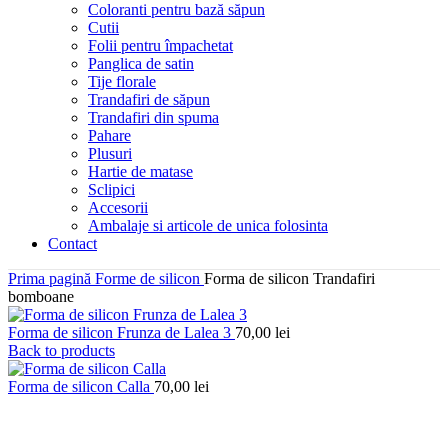
Coloranti pentru bază săpun
Cutii
Folii pentru împachetat
Panglica de satin
Tije florale
Trandafiri de săpun
Trandafiri din spuma
Pahare
Plusuri
Hartie de matase
Sclipici
Accesorii
Ambalaje si articole de unica folosinta
Contact
Prima pagină
Forme de silicon
Forma de silicon Trandafiri
bomboane
Forma de silicon Frunza de Lalea 3
70,00
lei
Back to products
Forma de silicon Calla
70,00
lei