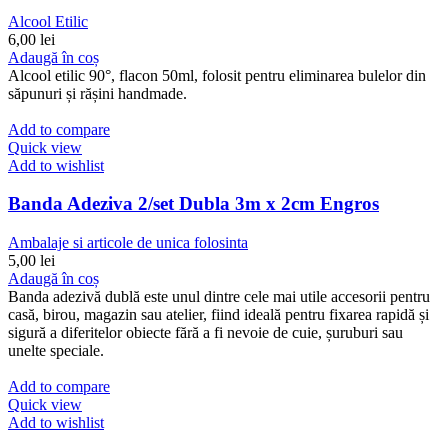
Alcool Etilic
6,00
lei
Adaugă în coș
Alcool etilic 90°, flacon 50ml, folosit pentru eliminarea bulelor din
săpunuri și rășini handmade.
Add to compare
Quick view
Add to wishlist
Banda Adeziva 2/set Dubla 3m x 2cm Engros
Ambalaje si articole de unica folosinta
5,00
lei
Adaugă în coș
Banda adezivă dublă este unul dintre cele mai utile accesorii pentru
casă, birou, magazin sau atelier, fiind ideală pentru fixarea rapidă și
sigură a diferitelor obiecte fără a fi nevoie de cuie, șuruburi sau
unelte speciale.
Add to compare
Quick view
Add to wishlist