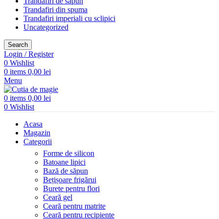
Trandafiri de săpun
Trandafiri din spuma
Trandafiri imperiali cu sclipici
Uncategorized
Search
Login / Register
0
Wishlist
0
items
0,00
lei
Menu
0
items
0,00
lei
0
Wishlist
Acasa
Magazin
Categorii
Forme de silicon
Batoane lipici
Bază de săpun
Bețișoare frigărui
Burete pentru flori
Ceară gel
Ceară pentru matrite
Ceară pentru recipiente