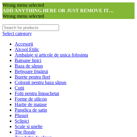
Wrong menu selected
ADD ANYTHING HERE OR JUST REMOVE IT…
Wrong menu selected
Select category
Accesorii
Alcool Etilic
Ambalaje si articole de unica folosinta
Batoane lipici
Baza de săpun
Bețișoare frigărui
Burete pentru flori
Colorati pentru baza săpun
Cutii
Folii pentru împachetat
Forme de silicon
Hartie de matase
Panglica de satin
Plusuri
Sclipici
Scule si unelte
Tije florale