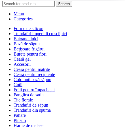
Search
Menu
Categories
Forme de silicon
Trandafiri imperiali cu sclipici
Batoane lipici
Bază de săpun
Bețișoare frigărui
Burete pentru flori
Ceară gel
Accesorii
Ceară pentru matrite
Ceară pentru recipiente
Coloranti bază săpun
Cutii
Folii pentru împachetat
Panglica de satin
Tije florale
Trandafiri de săpun
Trandafiri din spuma
Pahare
Plusuri
Hartie de matase