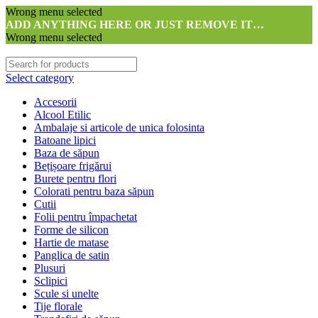
Wrong menu selected
ADD ANYTHING HERE OR JUST REMOVE IT…
Wrong menu selected
Select category
Accesorii
Alcool Etilic
Ambalaje si articole de unica folosinta
Batoane lipici
Baza de săpun
Bețișoare frigărui
Burete pentru flori
Colorati pentru baza săpun
Cutii
Folii pentru împachetat
Forme de silicon
Hartie de matase
Panglica de satin
Plusuri
Sclipici
Scule si unelte
Tije florale