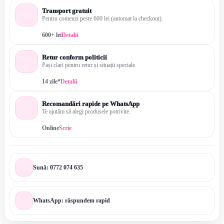
Transport gratuit
Pentru comenzi peste 600 lei (automat la checkout).
600+ lei
Detalii
Retur conform politicii
Pași clari pentru retur și situații speciale.
14 zile*
Detalii
Recomandări rapide pe WhatsApp
Te ajutăm să alegi produsele potrivite.
Online
Scrie
Sună: 0772 074 635
WhatsApp: răspundem rapid