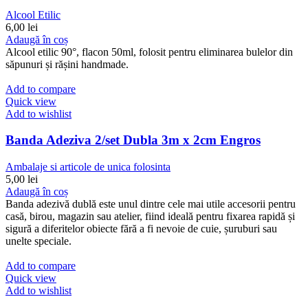
Alcool Etilic
6,00
lei
Adaugă în coș
Alcool etilic 90°, flacon 50ml, folosit pentru eliminarea bulelor din
săpunuri și rășini handmade.
Add to compare
Quick view
Add to wishlist
Banda Adeziva 2/set Dubla 3m x 2cm Engros
Ambalaje si articole de unica folosinta
5,00
lei
Adaugă în coș
Banda adezivă dublă este unul dintre cele mai utile accesorii pentru
casă, birou, magazin sau atelier, fiind ideală pentru fixarea rapidă și
sigură a diferitelor obiecte fără a fi nevoie de cuie, șuruburi sau
unelte speciale.
Add to compare
Quick view
Add to wishlist