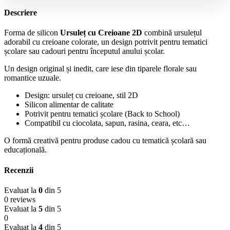
Descriere
Forma de silicon
Ursuleț cu Creioane 2D
combină ursulețul
adorabil cu creioane colorate, un design potrivit pentru tematici
școlare sau cadouri pentru începutul anului școlar.
Un design original și inedit, care iese din tiparele florale sau
romantice uzuale.
Design: ursuleț cu creioane, stil 2D
Silicon alimentar de calitate
Potrivit pentru tematici școlare (Back to School)
Compatibil cu ciocolata, sapun, rasina, ceara, etc…
O formă creativă pentru produse cadou cu tematică școlară sau
educațională.
Recenzii
Evaluat la
0
din 5
0 reviews
Evaluat la
5
din 5
0
Evaluat la
4
din 5