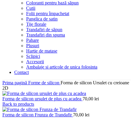
Coloranti pentru bază săpun
Cutii
Folii pentru împachetat
Panglica de satin
Tije florale
Trandafiri de săpun
Trandafiri din spuma
Pahare
Plusuri
Hartie de matase
Sclipici
Accesorii
Ambalaje si articole de unica folosinta
Contact
Prima pagină
Forme de silicon
Forma de silicon Ursulet cu creioane
2D
Forma de silicon ursulet de plus cu acadea
70,00
lei
Back to products
Forma de silicon Frunza de Trandafir
70,00
lei