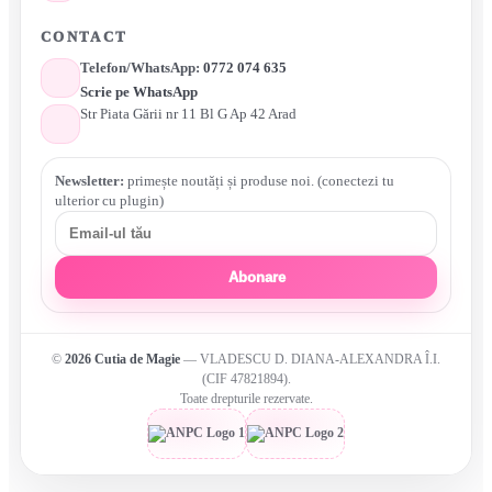
CONTACT
Telefon/WhatsApp:
0772 074 635
Scrie pe WhatsApp
Str Piata Gării nr 11 Bl G Ap 42 Arad
Newsletter:
primește noutăți și produse noi. (conectezi tu
ulterior cu plugin)
Abonare
©
2026
Cutia de Magie
— VLADESCU D. DIANA-ALEXANDRA Î.I.
(CIF 47821894).
Toate drepturile rezervate.