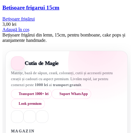
Betisoare frigarui 15cm
Bețișoare frigărui
3,00
lei
Adaugă în coș
Bețișoare frigărui din lemn, 15cm, pentru bomboane, cake pops și
aranjamente handmade.
Cutia de Magie
Matrițe, bază de săpun, ceară, coloranți, cutii și accesorii pentru
creații și cadouri cu aspect premium. Livrăm rapid, iar pentru
comenzi peste
1000 lei
ai
transport gratuit
.
Transport 1000+ lei
Suport WhatsApp
Look premium
MAGAZIN