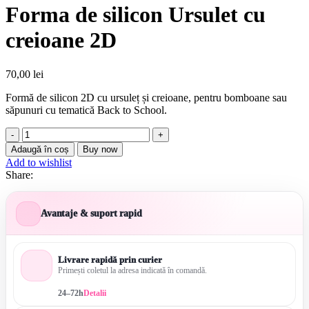
Forma de silicon Ursulet cu
creioane 2D
70,00
lei
Formă de silicon 2D cu ursuleț și creioane, pentru bomboane sau
săpunuri cu tematică Back to School.
Cantitate
Forma
Adaugă în coș
Buy now
de
Add to wishlist
silicon
Share:
Ursulet
cu
creioane
Avantaje & suport rapid
2D
Livrare rapidă prin curier
Primești coletul la adresa indicată în comandă.
24–72h
Detalii