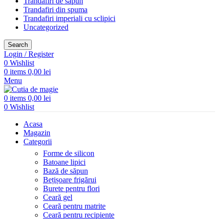
Trandafiri de săpun
Trandafiri din spuma
Trandafiri imperiali cu sclipici
Uncategorized
Search
Login / Register
0
Wishlist
0
items
0,00
lei
Menu
0
items
0,00
lei
0
Wishlist
Acasa
Magazin
Categorii
Forme de silicon
Batoane lipici
Bază de săpun
Bețișoare frigărui
Burete pentru flori
Ceară gel
Ceară pentru matrite
Ceară pentru recipiente