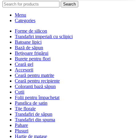
Search
Menu
Categories
Forme de silicon
Trandafiri imperiali cu sclipici
Batoane lipici
Bază de săpun
Bețișoare frigărui
Burete pentru flori
Ceară gel
Accesorii
Ceară pentru matrite
Ceară pentru recipiente
Coloranti bază săpun
Cutii
Folii pentru împachetat
Panglica de satin
Tije florale
Trandafiri de săpun
Trandafiri din spuma
Pahare
Plusuri
Hartie de matase