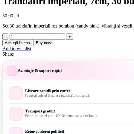
Trandafiri imperiali, 7cm, 30 bu
50,00
lei
Set 30 trandafiri imperiali roz bombon (candy pink), vibranți si vesel
Cantitate
Trandafiri
Adaugă în coș
Buy now
imperiali,
Add to wishlist
7cm,
Share:
30
bucati,
Roz
Avantaje & suport rapid
Fucsia
Livrare rapidă prin curier
Primești coletul la adresa indicată în comandă.
Transport gratuit
Pentru comenzi peste 600 lei (automat la checkout).
Retur conform politicii