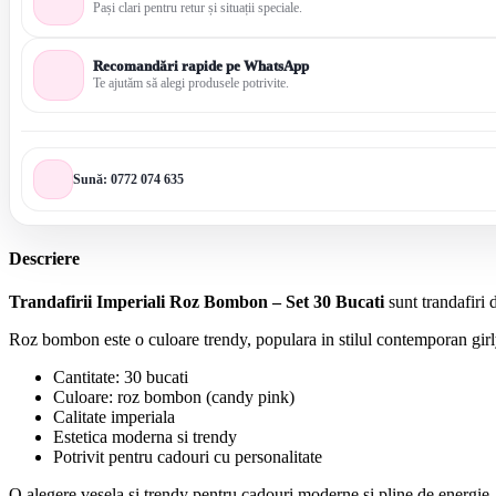
Pași clari pentru retur și situații speciale.
Recomandări rapide pe WhatsApp
Te ajutăm să alegi produsele potrivite.
Sună: 0772 074 635
Descriere
Trandafirii Imperiali Roz Bombon – Set 30 Bucati
sunt trandafiri 
Roz bombon este o culoare trendy, populara in stilul contemporan gir
Cantitate: 30 bucati
Culoare: roz bombon (candy pink)
Calitate imperiala
Estetica moderna si trendy
Potrivit pentru cadouri cu personalitate
O alegere vesela si trendy pentru cadouri moderne si pline de energie.