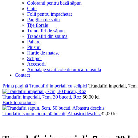
Coloranti pentru bază săpun
Cutii
Folii pentru împachetat
Panglica de satin
Tije florale
Trandafiri de săpun
Trandafiri din spuma
Pahare
Plusuri
Hartie de matase
Sclipici
Accesorii
Ambalaje si articole de unica folosinta
Contact
Prima pagină
Trandafiri imperiali cu sclipici
Trandafiri imperiali, 7cm
Trandafiri imperiali, 7cm, 30 bucati, Roz
50,00
lei
Back to products
Trandafiri sapun, 5cm, 50 bucati, Albastru deschis
35,00
lei