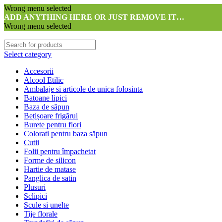
Wrong menu selected
ADD ANYTHING HERE OR JUST REMOVE IT…
Wrong menu selected
Select category
Accesorii
Alcool Etilic
Ambalaje si articole de unica folosinta
Batoane lipici
Baza de săpun
Bețișoare frigărui
Burete pentru flori
Colorati pentru baza săpun
Cutii
Folii pentru împachetat
Forme de silicon
Hartie de matase
Panglica de satin
Plusuri
Sclipici
Scule si unelte
Tije florale