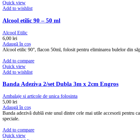
Quick view
Add to wishlist
Alcool etilic 90 – 50 ml
Alcool Etilic
6,00
lei
Adaugă în coș
Alcool etilic 90°, flacon 50ml, folosit pentru eliminarea bulelor din s
Add to compare
Quick view
Add to wishlist
Banda Adeziva 2/set Dubla 3m x 2cm Engros
Ambalaje si articole de unica folosinta
5,00
lei
Adaugă în coș
Banda adezivă dublă este unul dintre cele mai utile accesorii pentru casă
speciale.
Add to compare
Quick view