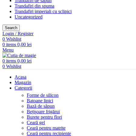
Trandafiri de săpun
Trandafiri din spuma
Trandafiri imperiali cu sclipici
Uncategorized
Search
Login / Register
0
Wishlist
0
items
0,00
lei
Menu
0
items
0,00
lei
0
Wishlist
Acasa
Magazin
Categorii
Forme de silicon
Batoane lipici
Bază de săpun
Bețișoare frigărui
Burete pentru flori
Ceară gel
Ceară pentru matrite
Ceară pentru recipiente