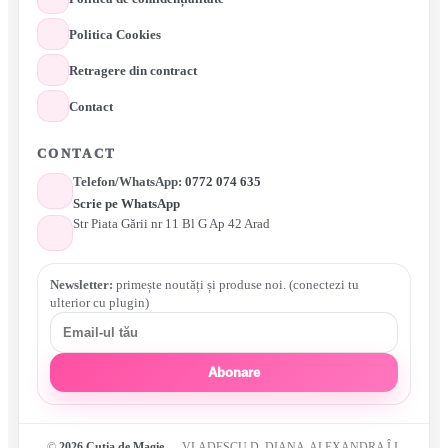
Politica Cookies
Retragere din contract
Contact
CONTACT
Telefon/WhatsApp:
0772 074 635
Scrie pe WhatsApp
Str Piata Gării nr 11 Bl G Ap 42 Arad
Newsletter:
primește noutăți și produse noi. (conectezi tu
ulterior cu plugin)
Abonare
©
2026
Cutia de Magie
— VLADESCU D. DIANA-ALEXANDRA Î.I.