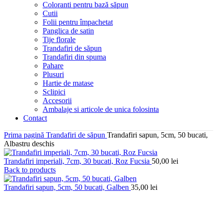
Coloranti pentru bază săpun
Cutii
Folii pentru împachetat
Panglica de satin
Tije florale
Trandafiri de săpun
Trandafiri din spuma
Pahare
Plusuri
Hartie de matase
Sclipici
Accesorii
Ambalaje si articole de unica folosinta
Contact
Prima pagină
Trandafiri de săpun
Trandafiri sapun, 5cm, 50 bucati,
Albastru deschis
Trandafiri imperiali, 7cm, 30 bucati, Roz Fucsia
50,00
lei
Back to products
Trandafiri sapun, 5cm, 50 bucati, Galben
35,00
lei