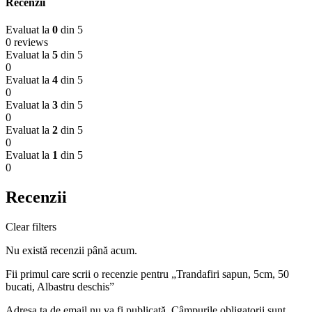
Recenzii
Evaluat la
0
din 5
0 reviews
Evaluat la
5
din 5
0
Evaluat la
4
din 5
0
Evaluat la
3
din 5
0
Evaluat la
2
din 5
0
Evaluat la
1
din 5
0
Recenzii
Clear filters
Nu există recenzii până acum.
Fii primul care scrii o recenzie pentru „Trandafiri sapun, 5cm, 50
bucati, Albastru deschis”
Adresa ta de email nu va fi publicată.
Câmpurile obligatorii sunt