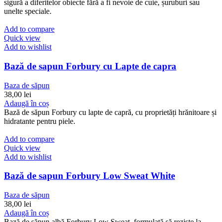
sigură a diferitelor obiecte fără a fi nevoie de cuie, șuruburi sau
unelte speciale.
Add to compare
Quick view
Add to wishlist
Bază de sapun Forbury cu Lapte de capra
Baza de săpun
38,00
lei
Adaugă în coș
Bază de săpun Forbury cu lapte de capră, cu proprietăți hrănitoare și
hidratante pentru piele.
Add to compare
Quick view
Add to wishlist
Bază de sapun Forbury Low Sweat White
Baza de săpun
38,00
lei
Adaugă în coș
Bază de săpun albă Forbury Low Sweat, formulată să reziste la