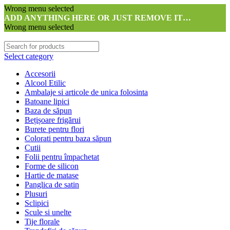
Wrong menu selected
ADD ANYTHING HERE OR JUST REMOVE IT…
Wrong menu selected
Select category
Accesorii
Alcool Etilic
Ambalaje si articole de unica folosinta
Batoane lipici
Baza de săpun
Bețișoare frigărui
Burete pentru flori
Colorati pentru baza săpun
Cutii
Folii pentru împachetat
Forme de silicon
Hartie de matase
Panglica de satin
Plusuri
Sclipici
Scule si unelte
Tije florale