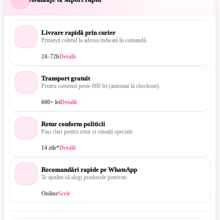
deschis
Livrare rapidă prin curier
Primești coletul la adresa indicată în comandă.
24–72h
Detalii
Transport gratuit
Pentru comenzi peste 600 lei (automat la checkout).
600+ lei
Detalii
Retur conform politicii
Pași clari pentru retur și situații speciale.
14 zile*
Detalii
Recomandări rapide pe WhatsApp
Te ajutăm să alegi produsele potrivite.
Online
Scrie