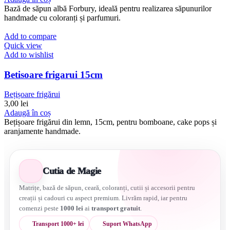
Bază de săpun albă Forbury, ideală pentru realizarea săpunurilor
handmade cu coloranți și parfumuri.
Add to compare
Quick view
Add to wishlist
Betisoare frigarui 15cm
Bețișoare frigărui
3,00
lei
Adaugă în coș
Bețișoare frigărui din lemn, 15cm, pentru bomboane, cake pops și
aranjamente handmade.
Cutia de Magie
Matrițe, bază de săpun, ceară, coloranți, cutii și accesorii pentru
creații și cadouri cu aspect premium. Livrăm rapid, iar pentru
comenzi peste
1000 lei
ai
transport gratuit
.
Transport 1000+ lei
Suport WhatsApp