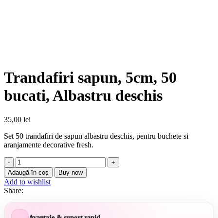
Trandafiri sapun, 5cm, 50
bucati, Albastru deschis
35,00
lei
Set 50 trandafiri de sapun albastru deschis, pentru buchete si
aranjamente decorative fresh.
Cantitate
Trandafiri
Adaugă în coș
Buy now
sapun,
Add to wishlist
5cm,
Share:
50
bucati,
Albastru
Avantaje & suport rapid