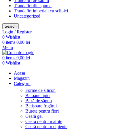
Trandafiri de săpun
Trandafiri din spuma
Trandafiri imperiali cu sclipici
Uncategorized
Search
Login / Register
0
Wishlist
0
items
0,00
lei
Menu
0
items
0,00
lei
0
Wishlist
Acasa
Magazin
Categorii
Forme de silicon
Batoane lipici
Bază de săpun
Bețișoare frigărui
Burete pentru flori
Ceară gel
Ceară pentru matrite
Ceară pentru recipiente